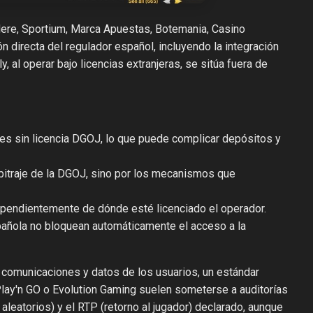
dere, Sportium, Marca Apuestas, Botemania, Casino
 directa del regulador español, incluyendo la integración
 al operar bajo licencias extranjeras, se sitúa fuera de
es sin licencia DGOJ, lo que puede complicar depósitos y
rbitraje de la DGOJ, sino por los mecanismos que
ependientemente de dónde esté licenciado el operador.
pañola no bloquean automáticamente el acceso a la
s comunicaciones y datos de los usuarios, un estándar
lay'n GO o Evolution Gaming suelen someterse a auditorías
eatorios) y el RTP (retorno al jugador) declarado, aunque