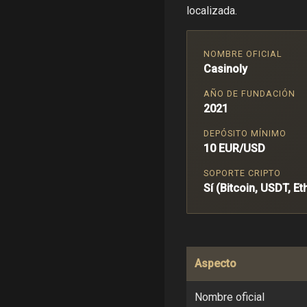
localizada.
NOMBRE OFICIAL
Casinoly
AÑO DE FUNDACIÓN
2021
DEPÓSITO MÍNIMO
10 EUR/USD
SOPORTE CRIPTO
Sí (Bitcoin, USDT, E
Aspecto
Nombre oficial