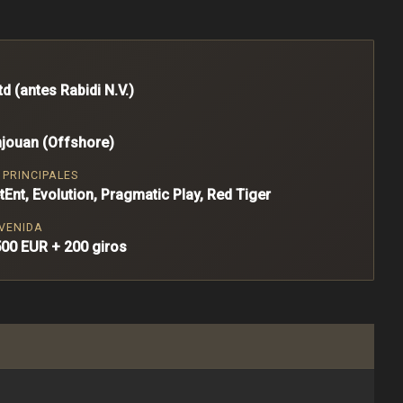
 (antes Rabidi N.V.)
jouan (Offshore)
PRINCIPALES
tEnt, Evolution, Pragmatic Play, Red Tiger
VENIDA
00 EUR + 200 giros