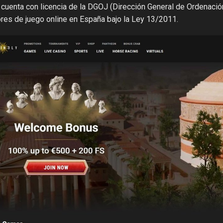
o cuenta con licencia de la DGOJ (Dirección General de Ordenació
res de juego online en España bajo la Ley 13/2011.