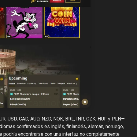
EUR, USD, CAD, AUD, NZD, NOK, BRL, INR, CZK, HUF y PLN—
 idiomas confirmados es inglés, finlandés, alemán, noruego,
que podría encontrarse con una interfaz no completamente