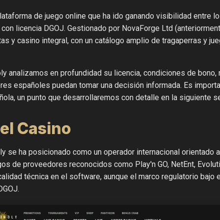
ataforma de juego online que ha ido ganando visibilidad entre l
 con licencia DGOJ. Gestionado por NovaForge Ltd (anteriorment
s y casino integral, con un catálogo amplio de tragaperras y j
ly analizamos en profundidad su licencia, condiciones de bono, 
ores españoles puedan tomar una decisión informada. Es importa
ola, un punto que desarrollaremos con detalle en la siguiente s
el Casino
y se ha posicionado como un operador internacional orientado a
gos de proveedores reconocidos como Play'n GO, NetEnt, Evoluti
 calidad técnica en el software, aunque el marco regulatorio bajo
 DGOJ.